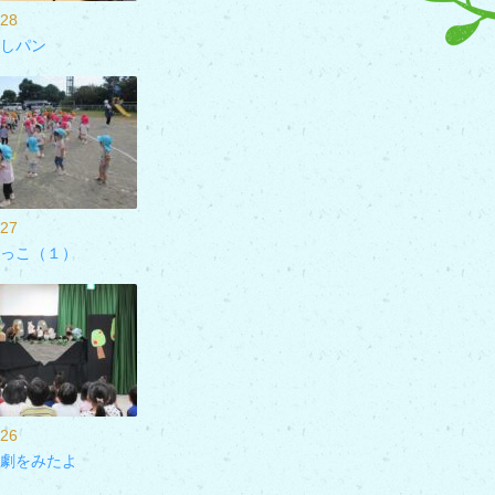
/28
しパン
/27
っこ（１）
/26
劇をみたよ