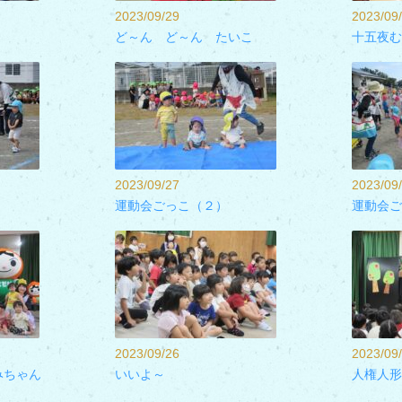
2023/09/29
2023/09
ど～ん ど～ん たいこ
十五夜む
2023/09/27
2023/09
運動会ごっこ（２）
運動会ご
2023/09/26
2023/09
みちゃん
いいよ～
人権人形