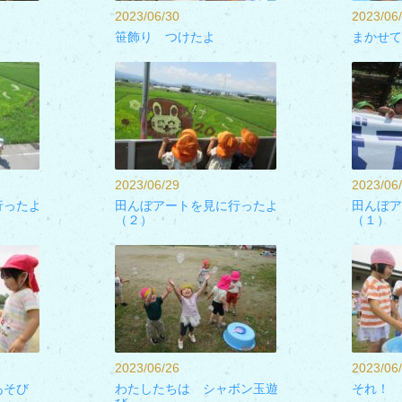
2023/06/30
2023/06
笹飾り つけたよ
まかせて
2023/06/29
2023/06
行ったよ
田んぼアートを見に行ったよ
田んぼア
（２）
（１）
2023/06/26
2023/06
あそび
わたしたちは シャボン玉遊
それ！ 