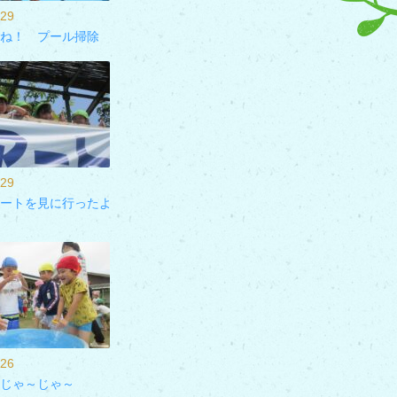
/29
ね！ プール掃除
/29
ートを見に行ったよ
/26
じゃ～じゃ～