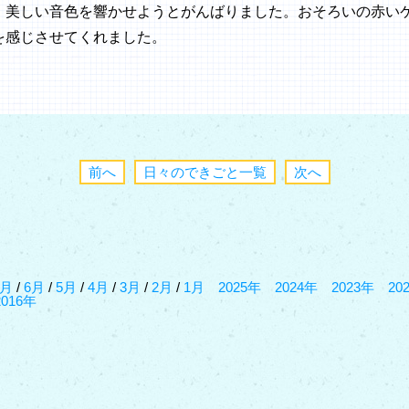
、美しい音色を響かせようとがんばりました。おそろいの赤い
を感じさせてくれました。
前へ
日々のできごと一覧
次へ
7月
/
6月
/
5月
/
4月
/
3月
/
2月
/
1月
2025年
2024年
2023年
20
2016年