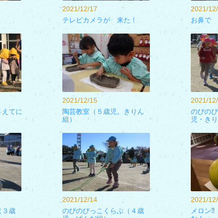
2021/12/17
2021/12
テレビカメラが 来た！
お鼻で 
2021/12/15
2021/12
さえてに
陶芸教室（５歳児。きりん
のびのび
組）
児・きり
2021/12/14
2021/12
（３歳
のびのびっこくらぶ（４歳
メロン⁈