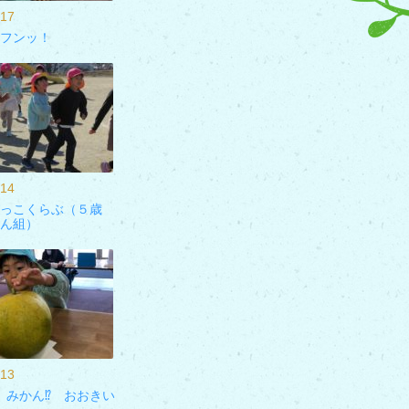
/17
フンッ！
/14
っこくらぶ（５歳
ん組）
/13
 みかん⁉ おおきい