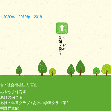
2020年
2019年
2018
営 :
社会福祉法人 宮山
みややま保育園
あけの保育園
あけの学童クラブ / あけの学童クラブ第2
明野児童館