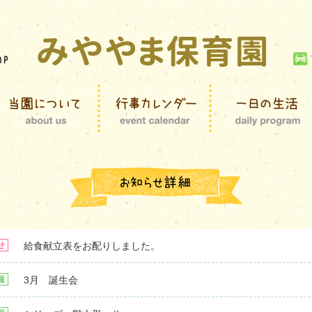
給食献立表をお配りしました。
せ
3月 誕生会
報