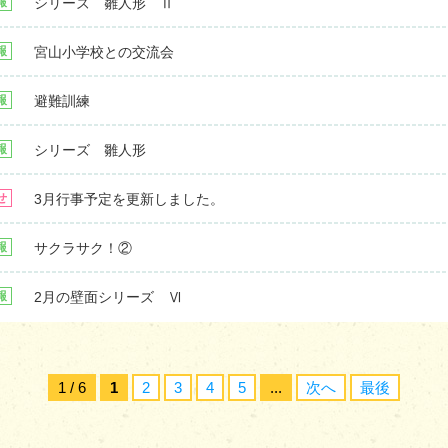
シリーズ 雛人形 Ⅱ
報
宮山小学校との交流会
報
避難訓練
報
シリーズ 雛人形
報
3月行事予定を更新しました。
せ
サクラサク！②
報
2月の壁面シリーズ Ⅵ
報
1 / 6
1
2
3
4
5
...
次へ
最後